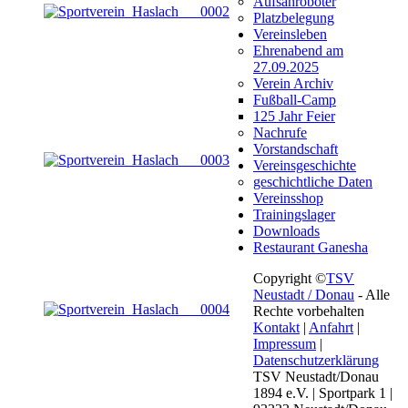
Aufsähroboter
Platzbelegung
Vereinsleben
Ehrenabend am
27.09.2025
Verein Archiv
Fußball-Camp
125 Jahr Feier
Nachrufe
Vorstandschaft
Vereinsgeschichte
geschichtliche Daten
Vereinsshop
Trainingslager
Downloads
Restaurant Ganesha
Copyright ©
TSV
Neustadt / Donau
- Alle
Rechte vorbehalten
Kontakt
|
Anfahrt
|
Impressum
|
Datenschutzerklärung
TSV Neustadt/Donau
1894 e.V. | Sportpark 1 |