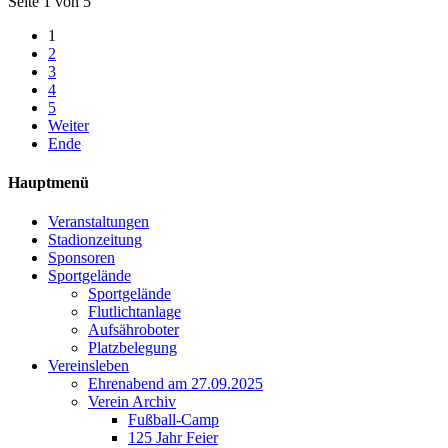
Seite 1 von 5
1
2
3
4
5
Weiter
Ende
Hauptmenü
Veranstaltungen
Stadionzeitung
Sponsoren
Sportgelände
Sportgelände
Flutlichtanlage
Aufsähroboter
Platzbelegung
Vereinsleben
Ehrenabend am 27.09.2025
Verein Archiv
Fußball-Camp
125 Jahr Feier