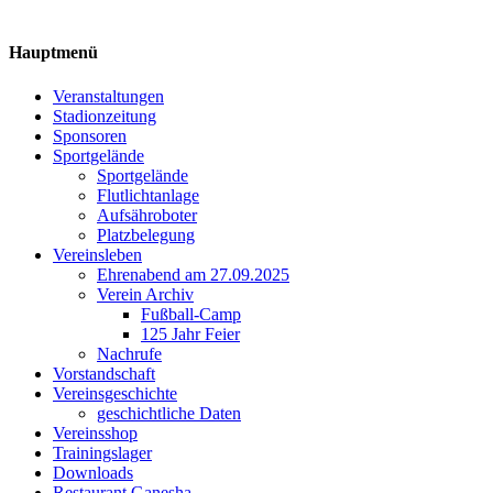
Hauptmenü
Veranstaltungen
Stadionzeitung
Sponsoren
Sportgelände
Sportgelände
Flutlichtanlage
Aufsähroboter
Platzbelegung
Vereinsleben
Ehrenabend am 27.09.2025
Verein Archiv
Fußball-Camp
125 Jahr Feier
Nachrufe
Vorstandschaft
Vereinsgeschichte
geschichtliche Daten
Vereinsshop
Trainingslager
Downloads
Restaurant Ganesha